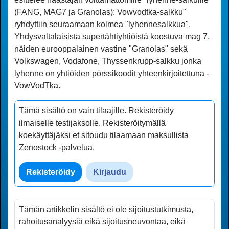
(FANG, MAG7 ja Granolas): Vowvodtka-salkku"
ryhdyttiin seuraamaan kolmea "lyhennesalkkua".
Yhdysvaltalaisista supertähtiyhtiöistä koostuva mag 7,
näiden eurooppalainen vastine "Granolas" sekä
Volkswagen, Vodafone, Thyssenkrupp-salkku jonka
lyhenne on yhtiöiden pörssikoodit yhteenkirjoitettuna -
VowVodTka.
Tämä sisältö on vain tilaajille. Rekisteröidy
ilmaiselle testijaksolle. Rekisteröitymällä
koekäyttäjäksi et sitoudu tilaamaan maksullista
Zenostock -palvelua
.
Rekisteröidy
Kirjaudu
Tämän artikkelin sisältö ei ole sijoitustutkimusta,
rahoitusanalyysiä eikä sijoitusneuvontaa, eikä