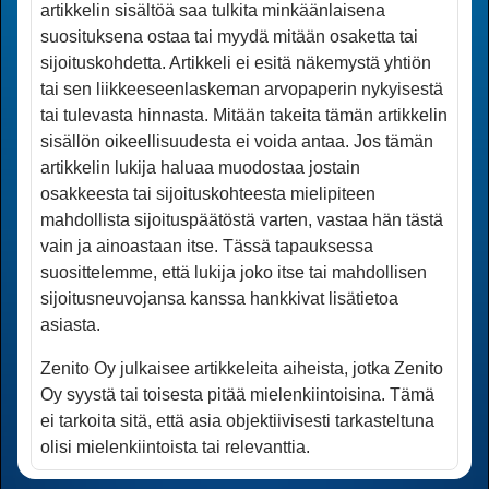
artikkelin sisältöä saa tulkita minkään­laisena
suosituksena ostaa tai myydä mitään osaketta tai
sijoitus­kohdetta. Artikkeli ei esitä näkemystä yhtiön
tai sen liikkeeseenlaskeman arvopaperin nykyisestä
tai tulevasta hinnasta. Mitään takeita tämän artikkelin
sisällön oikeel­lisuudesta ei voida antaa. Jos tämän
artikkelin lukija haluaa muodostaa jostain
osakkeesta tai sijoitus­kohteesta mielipiteen
mahdollista sijoituspäätöstä varten, vastaa hän tästä
vain ja ainoastaan itse. Tässä tapauksessa
suosittelemme, että lukija joko itse tai mahdollisen
sijoitus­neuvojansa kanssa hankkivat lisätietoa
asiasta.
Zenito Oy julkaisee artikkeleita aiheista, jotka Zenito
Oy syystä tai toisesta pitää mielenkiintoisina. Tämä
ei tarkoita sitä, että asia objektiivisesti tarkasteltuna
olisi mielenkiintoista tai relevanttia.