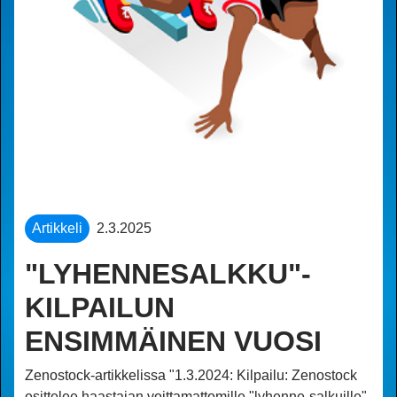
Artikkeli
2.3.2025
"LYHENNESALKKU"-
KILPAILUN
ENSIMMÄINEN VUOSI
Zenostock-artikkelissa "1.3.2024: Kilpailu: Zenostock
esittelee haastajan voittamattomille "lyhenne-salkuille"