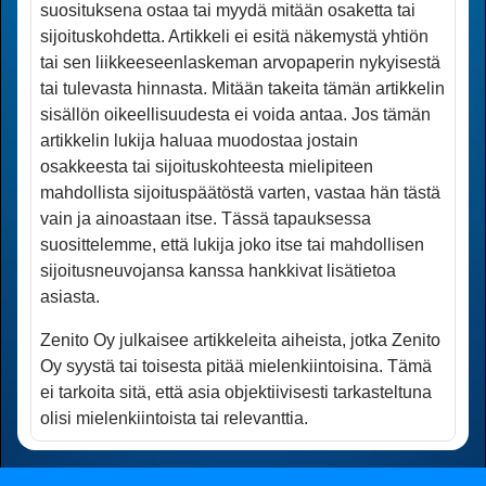
suosituksena ostaa tai myydä mitään osaketta tai
sijoitus­kohdetta. Artikkeli ei esitä näkemystä yhtiön
tai sen liikkeeseenlaskeman arvopaperin nykyisestä
tai tulevasta hinnasta. Mitään takeita tämän artikkelin
sisällön oikeel­lisuudesta ei voida antaa. Jos tämän
artikkelin lukija haluaa muodostaa jostain
osakkeesta tai sijoitus­kohteesta mielipiteen
mahdollista sijoituspäätöstä varten, vastaa hän tästä
vain ja ainoastaan itse. Tässä tapauksessa
suosittelemme, että lukija joko itse tai mahdollisen
sijoitus­neuvojansa kanssa hankkivat lisätietoa
asiasta.
Zenito Oy julkaisee artikkeleita aiheista, jotka Zenito
Oy syystä tai toisesta pitää mielenkiintoisina. Tämä
ei tarkoita sitä, että asia objektiivisesti tarkasteltuna
olisi mielenkiintoista tai relevanttia.