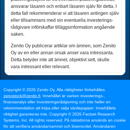
ansvarar läsaren och enbart läsaren själv för detta. I
detta fall rekommenderar vi att läsaren antingen själv
eller tillsammans med sin eventuella investerings­
rådgivare införskaffar tilläggsinformation angående
saken.
Zenito Oy publicerar artiklar om ämnen, som Zenito
Oy av en eller annan orsak anser vara intressanta.
Detta betyder inte att ämnet, objektivt sett, skulle
vara intressant eller relevant.
Copyright ©
2026
Zenito Oy
.
Alla rättigheter förbehålles
.
zenostock@zenito.fi
.
Innehållet är varken investerings-,
finansanalys eller investerings­rådgivning och inte heller en
rekommendation att köpa eller sälja värdepapper. Innehållets
riktighet garanteras inte.
Copyright ©
2026
Factset Research
Systems, Inc.
All rights reserved.
På nätsidorna används en cookie
för att verifiera användarnamnet och lösenordet. Användaren