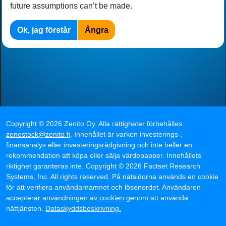
future assumptions can’t be made.
Ok, jag förstår
Ångra
Copyright ©
2026
Zenito Oy
.
Alla rättigheter förbehålles
.
zenostock@zenito.fi
.
Innehållet är varken investerings-,
finansanalys eller investerings­rådgivning och inte heller en
rekommendation att köpa eller sälja värdepapper. Innehållets
riktighet garanteras inte.
Copyright ©
2026
Factset Research
Systems, Inc.
All rights reserved.
På nätsidorna används en cookie
för att verifiera användarnamnet och lösenordet. Användaren
accepterar användningen av
cookien
genom att använda
nättjänsten.
Dataskyddsbeskrivning.